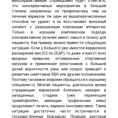
малоэффективным. Справедливо будет отметить,
что консервативные мероприятия в большей
степени направлены на профилактику, чем на
лечение варикоза. Ни один из вышеперечисленных
способов не удалит и не восстановит венозный
сегмент с разрушенным клапанным аппаратом.
Только в хорошем комплексном подходе
консервативное лечение имеет смысл и пользу для
пациента. Как пример, можно привести следующую
ситуацию. Если у больного уже имеется варикозное
расширение вен (С2 по СЕАР), то даже отказ от всех
вредных привычек, оптимальные спортивные
нагрузки и применение венотоников с большой
долей вероятности рано или поздно приведёт к
развитию симптомов ХВН или другим осложнениям.
Поэтому так важно вовремя обращаться к хорошему
специалисту. Многие пациенты, длительное время
страдающие варикозной болезнью, нередко в
запущенных стадиях (уже перенесшие
тромбофлебит, имеющие трофические язвы)
продолжают лечить варикоз консервативно. Такие
ситуации достаточно часто встречаются в
государственных больницах. Позиция докторов