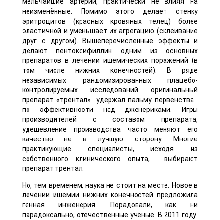
мельчайшие артерии, практически не влияя на
неизменённые. Помимо этого делает стенку
эритроцитов (красных кровяных телец) более
эластичной и уменьшает их агрегацию (склеивание
друг с другом). Вышеперечисленные эффекты и
делают пентоксифиллин одним из основных
препаратов в лечении ишемических поражений (в
том числе нижних конечностей). В ряде
независимых рандомизированных плацебо-
контролируемых исследований оригинальный
препарат «трентал» удержал пальму первенства
по эффективности над дженериками. Игры
производителей с составом препарата,
удешевление производства часто меняют его
качество не в лучшую сторону. Многие
практикующие специалисты, исходя из
собственного клинического опыта, выбирают
препарат трентал.
Но, тем временем, наука не стоит на месте. Новое в
лечении ишемии нижних конечностей предложила
генная инженерия. Порадовали, как ни
парадоксально, отечественные учёные. В 2011 году