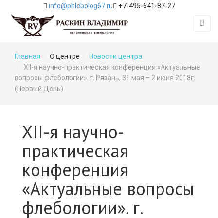
info@phlebolog67.ru
+7-495-641-87-27
Главная
О центре
Новости центра
XII-я научно-практическая конференция «Актуальные
вопросы флебологии». г. Рязань, 31 мая – 2 июня 2018г.
(Первый День)
XII-я научно-
практическая
конференция
«Актуальные вопросы
флебологии». г.