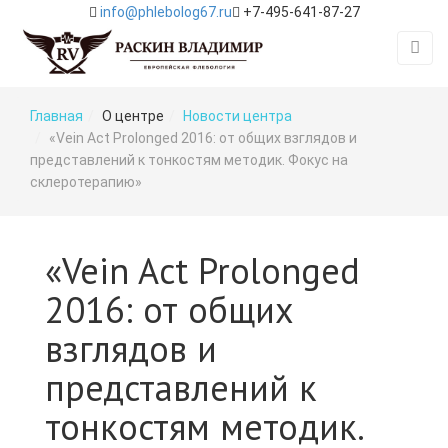
info@phlebolog67.ru
+7-495-641-87-27
Главная
О центре
Новости центра
«Vein Act Prolonged 2016: от общих взглядов и
представлений к тонкостям методик. Фокус на
склеротерапию»
«Vein Act Prolonged
2016: от общих
взглядов и
представлений к
тонкостям методик.