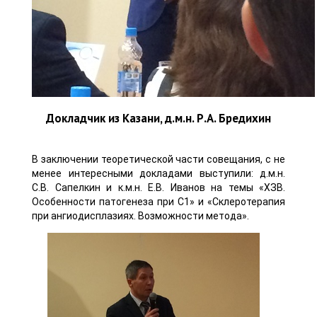
Докладчик из Казани, д.м.н. Р.А. Бредихин
В заключении теоретической части совещания, с не
менее интересными докладами выступили: д.м.н.
С.В. Сапелкин и к.м.н. Е.В. Иванов на темы «ХЗВ.
Особенности патогенеза при С1» и «Склеротерапия
при ангиодисплазиях. Возможности метода».