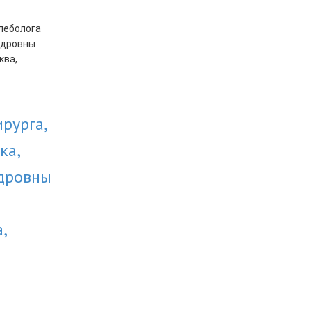
рурга,
ка,
дровны
,