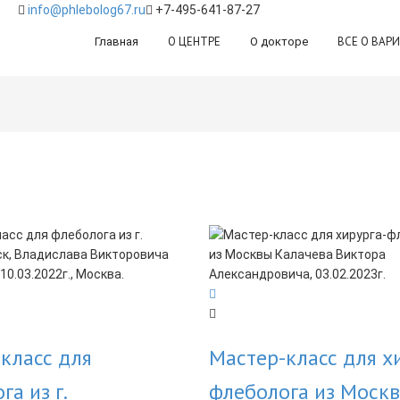
info@phlebolog67.ru
+7-495-641-87-27
О ЦЕНТРЕ
ВСЕ О ВАР
Главная
О докторе
класс для
Мастер-класс для х
га из г.
флеболога из Моск