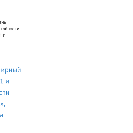
мирный
1 и
сти
»,
ва