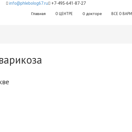
info@phlebolog67.ru
+7-495-641-87-27
О ЦЕНТРЕ
ВСЕ О ВАР
Главная
О докторе
варикоза
скве
Feature