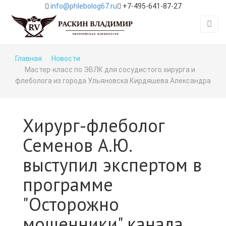
info@phlebolog67.ru
+7-495-641-87-27
Главная
Новости
Мастер-класс по ЭВЛК для сосудистого хирурга и
флеболога из города Ульяновска Кирдяшева Александра
Хирург-флеболог
Семенов А.Ю.
выступил экспертом в
программе
"Осторожно
мошенники" канала