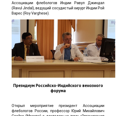
Ассоциации флебологов Индии Равул Джиндал
(Ravul Jindal), ведущий сосудистый хирург Индии Рой
Варес (Roy Varghese).
Президиум Российско-Индийского венозного
форума
Открыл мероприятие президент Ассоциации
флебологов России, профессор Юрий Михайлович
Стойко (Москва) с докладом на тему «Организация