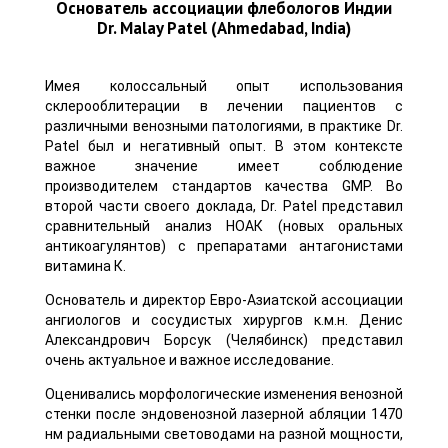
Основатель ассоциации флебологов Индии
Dr. Malay Patel (Ahmedabad, India)
Имея колоссальный опыт использования
склерооблитерации в лечении пациентов с
различными венозными патологиями, в практике Dr.
Patel был и негативный опыт. В этом контексте
важное значение имеет соблюдение
производителем стандартов качества GMP. Во
второй части своего доклада, Dr. Patel представил
сравнительный анализ НОАК (новых оральных
антикоагулянтов) с препаратами антагонистами
витамина К.
Основатель и директор Евро-Азиатской ассоциации
ангиологов и сосудистых хирургов к.м.н. Денис
Александрович Борсук (Челябинск) представил
очень актуальное и важное исследование.
Оценивались морфологические изменения венозной
стенки после эндовенозной лазерной абляции 1470
нм радиальными световодами на разной мощности,