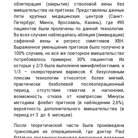
облитерация (закрытие) стволовой вены без
вмешательства на притоках. Представлены данные
пяти крупных медицинских центров (Санкт-
Петербург, Минск, Ярославль, Казань), где 490
пациентов были пролечены по данной технологии.
Во всех случаях наблюдалась абляция (ликвидация)
сафенной вены и регресс симптомов ХВН.
Выраженное уменьшение притоков было получено в
100% случаев, но всё же повторное вмешательство
потребовалось примерно 30% пациентов. Из
которых у 2/3 была выполнена минифлебэктомия, а
1/3 – склеротерапия вариксов. К безусловным
плюсам технологии относятся: более мягкий,
практически безболевой послеоперационный
период, отсутствие гематом и нагноения,
возможность отказа от компрессии. Минусы
методики: флебит притоков (в наблюдении 2,6%),
вероятность дополнительного вмешательства (в
период от 3 до 6 месяцев).
После теоретической части была произведена
трансляция из операционной, где доктор Paul
Pittaluga продемонстрировал виртуозное владение