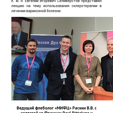
К. м. н. Евгений Игоревич Селивёрстов представил
лекцию на тему использования склеротерапии в
лечении варикозной болезни.
Ведущий флеболог «МИФЦ» Раскин В.В. с
коллегой из Франции Paul Pittaluga и