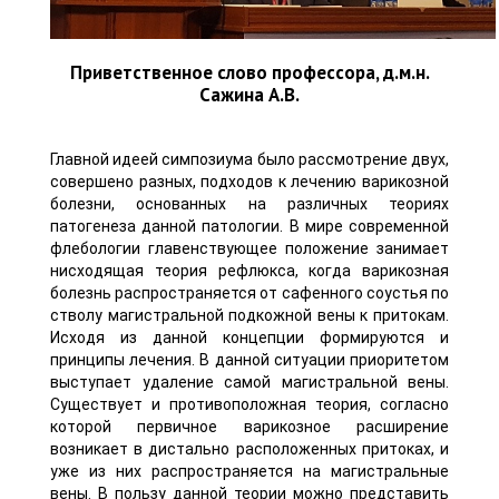
Приветственное слово профессора, д.м.н.
Сажина А.В.
Главной идеей симпозиума было рассмотрение двух,
совершено разных, подходов к лечению варикозной
болезни, основанных на различных теориях
патогенеза данной патологии. В мире современной
флебологии главенствующее положение занимает
нисходящая теория рефлюкса, когда варикозная
болезнь распространяется от сафенного соустья по
стволу магистральной подкожной вены к притокам.
Исходя из данной концепции формируются и
принципы лечения. В данной ситуации приоритетом
выступает удаление самой магистральной вены.
Существует и противоположная теория, согласно
которой первичное варикозное расширение
возникает в дистально расположенных притоках, и
уже из них распространяется на магистральные
вены. В пользу данной теории можно представить