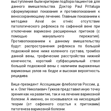
выступления были критерии подбора пациентов для
данного вмешательства. Доктор Paul Pittaluga
сформулировал показания и противопоказания к
веносохраняющему лечению. Главным показанием к
методике Asval он отнёс отсутствие
патологического рефлюкса по сафенной вене при
отключении варикозно расширенных притоков (с
помощью мануального пережатия).
Противопоказанием к данному вмешательству
будут: распространения рефлюкса по большой
подкожной вене ниже коленного сустава, тромбоз
данной вены, трофические расстройства нижней
конечности, короткий субфасциальный ствол
большой подкожной вены с наличием выраженных
варикозных узлов на бедре и высокая вероятность
рецидива.
Вице-президент Ассоциации флебологов России, д.
м. н. Олег Николаевич Гужков представил иную точку
зрения как на развитие, так и на лечение варикозной
болезни. А именно, он основывался на нисходящей
теории (от сафенного соустья к притокамм)
патогенеза варикозной болезни.