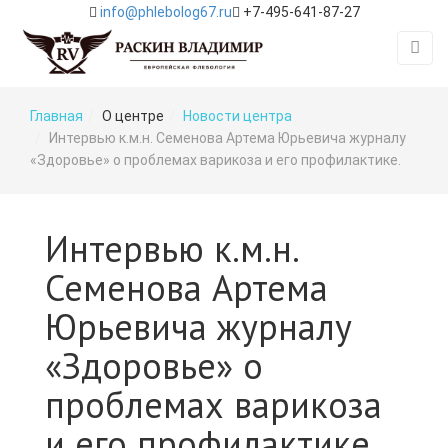
info@phlebolog67.ru
+7-495-641-87-27
Главная
О центре
Новости центра
Интервью к.м.н. Семенова Артема Юрьевича журналу
«Здоровье» о проблемах варикоза и его профилактике.
Интервью к.м.н.
Семенова Артема
Юрьевича журналу
«Здоровье» о
проблемах варикоза
и его профилактике.