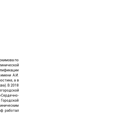
окимова по
линической
алификации
имени А.И.
остике, а в
ва). В 2018
егородской
«Сердечно-
 Городской
линическим
иф работал