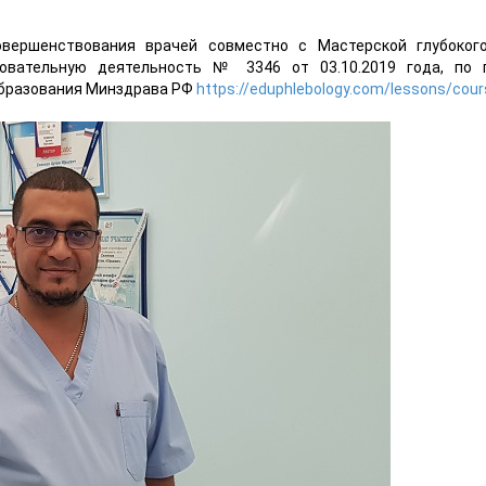
овершенствования врачей совместно с Мастерской глубоког
овательную деятельность № 3346 от 03.10.2019 года, по 
образования Минздрава РФ
https://eduphlebology.com/lessons/cour