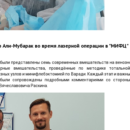
ф Али-Мубарак во время лазерной операции в "МИФЦ"
а были представлены семь современных вмешательств на венозн
ерные вмешательства, проведённые по методике тотальной
озных узлов и минифлебэктомией по Варади. Каждый этап и важн
и были сопровождены подробными комментариями со сторон
Вячеславовича Раскина.