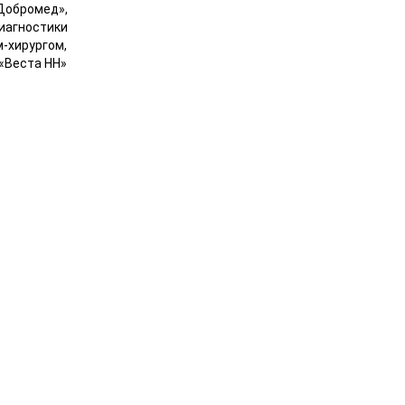
Добромед»,
иагностики
-хирургом,
«Веста НН»