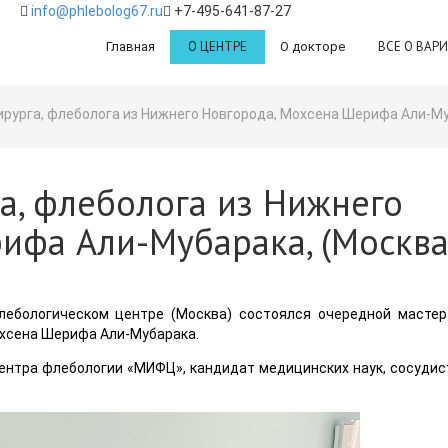
info@phlebolog67.ru
+7-495-641-87-27
О ЦЕНТРЕ
ВСЕ О ВАР
Главная
О докторе
ирурга, флеболога из Нижнего Новгорода, Мохсена Шерифа Али-Муба
а, флеболога из Нижнего
ифа Али-Мубарака, (Москва
лебологическом центре (Москва) состоялся очередной мастер
охсена Шерифа Али-Мубарака.
нтра флебологии «МИФЦ», кандидат медицинских наук, сосудист