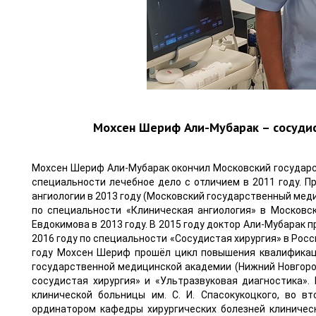
Мохсен Шериф Али-Мубарак – сосудист
Мохсен Шериф Али-Мубарак окончил Московский государс
специальности лечебное дело с отличием в 2011 году. П
ангиологии в 2013 году (Московский государственный ме
по специальности «Клиническая ангиология» в Московс
Евдокимова в 2013 году. В 2015 году доктор Али-Мубарак 
2016 году по специальности «Сосудистая хирургия» в Росс
году Мохсен Шериф прошёл цикл повышения квалификаци
государственной медицинской академии (Нижний Новгород
сосудистая хирургия» и «Ультразвуковая диагностика».
клинической больницы им. С. И. Спасокукоцкого, во в
ординатором кафедры хирургических болезней клиничес