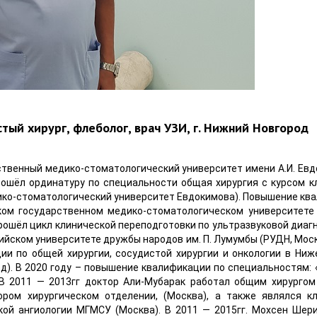
ый хирург, флеболог, врач УЗИ, г. Нижний Новгород
твенный медико-стоматологический университет имени А.И. Евд
рошёл ординатуру по специальности общая хирургия с курсом к
дико-стоматологический университет Евдокимова). Повышение кв
ком государственном медико-стоматологическом университете 
прошёл цикл клинической переподготовки по ультразвуковой диагн
ийском университете дружбы народов им. П. Лумумбы (РУДН, Моск
и по общей хирургии, сосудистой хирургии и онкологии в Ниж
). В 2020 году – повышение квалификации по специальностям: 
 В 2011 — 2013гг доктор Али-Мубарак работал общим хирургом
тором хирургическом отделении, (Москва), а также являлся к
кой ангиологии МГМСУ (Москва). В 2011 — 2015гг. Мохсен Шер