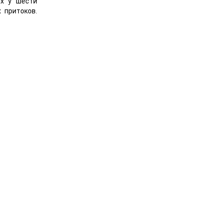
ях у шести
 притоков.