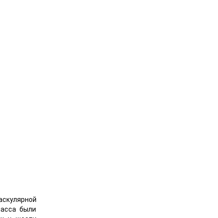
аскулярной
ласса были