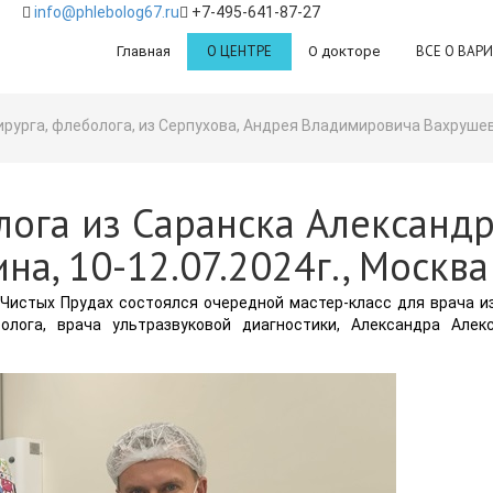
info@phlebolog67.ru
+7-495-641-87-27
О ЦЕНТРЕ
ВСЕ О ВАР
Главная
О докторе
рурга, флеболога, из Серпухова, Андрея Владимировича Вахрушева,
лога из Саранска Александ
а, 10-12.07.2024г., Москва
 Чистых Прудах состоялся очередной мастер-класс для врача из
болога, врача ультразвуковой диагностики, Александра Алек