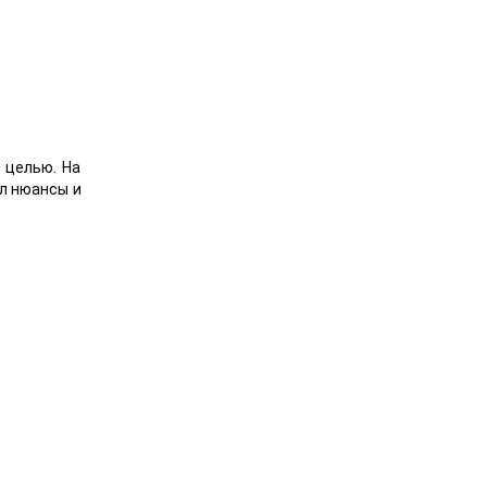
 целью. На
л нюансы и