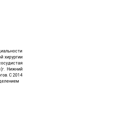
циальности
ой хирургии
сосудистая
(г. Нижний
ов. С 2014
отделением