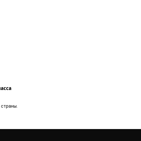
ласса
 страны.