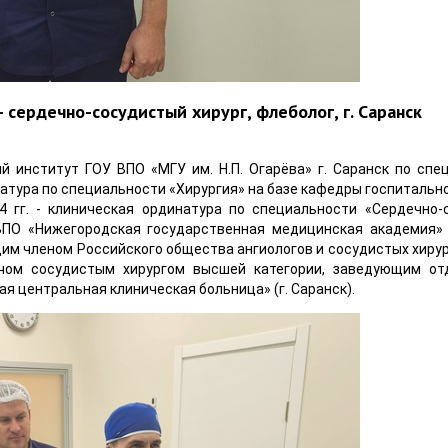
 сердечно-сосудистый хирург, флеболог, г. Саранск
 институт ГОУ ВПО «МГУ им. Н.П. Огарёва» г. Саранск по спе
инатура по специальности «Хирургия» на базе кафедры госпитальн
14 гг. - клиническая ординатура по специальности «Сердечно-
ВПО «Нижегородская государственная медицинская академия» 
им членом Российского общества ангиологов и сосудистых хирург
ачом сосудистым хирургом высшей категории, заведующим 
я центральная клиническая больница» (г. Саранск).