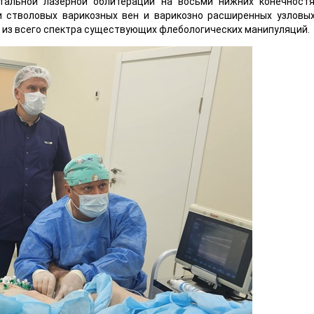
тальной лазерной облитерации на восьми нижних конечност
 стволовых варикозных вен и варикозно расширенных узловых
й из всего спектра существующих флебологических манипуляций.