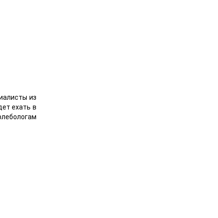
иалисты из
дет ехать в
флебологам