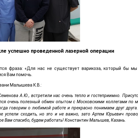
сле успешно проведенной лазерной операции
ся фраза: «Для нас не существует варикоза, который бы мы
мся Вам помочь.
зани Малышева К.В.:
еменова А.Ю., встретили нас очень тепло и гостеприимно. Присут
дился очень полезный обмен опытом с Московскими коллегами по 
огда говорим о любимой работе и прекрасно понимаем друг друга
не успели сходить, но это и не важно, зато Артем Юрьевич пров
ое Вам спасибо, будем работать! Константин Малышев, Казань.