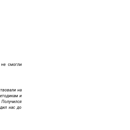
 не смогли
ствовали на
методикам и
. Получился
одил нас до