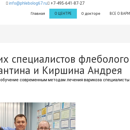
info@phlebolog67.ru
+7-495-641-87-27
О ЦЕНТРЕ
ВСЕ О ВАР
Главная
О докторе
их специалистов флеболого
антина и Киршина Андрея
и обучение современным методам лечения варикоза специалисты