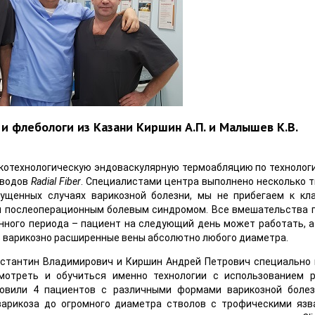
 флебологи из Казани Киршин А.П. и Малышев К.В.
отехнологическую эндоваскулярную термоабляцию по технологии 
оводов
Radial Fiber
. Специалистами центра выполнено несколько т
ущенных случаях варикозной болезни, мы не прибегаем к кл
м послеоперационным болевым синдромом. Все вмешательства 
онного периода – пациент на следующий день может работать, а
 варикозно расширенные вены абсолютно любого диаметра.
нстантин Владимирович и Киршин Андрей Петрович специально 
мотреть и обучиться именно технологии с использованием 
отовили 4 пациентов с различными формами варикозной боле
варикоза до огромного диаметра стволов с трофическими язв