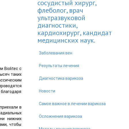
сосудистый хирург,
флеболог, врач
ультразвуковой
диагностики,
кардиохирург, кандидат
медицинских наук.
Заболевания вен
Результаты лечения
Biolitec с
ысяч таких
Диагностика варикоза
ассическим
проводятся
Новости
 благодаря
Самое важное в лечении варикоза
приехали в
радиальных
Осложнения варикоза
зни нижних
ами, чтобы
Методы лечения варикоза