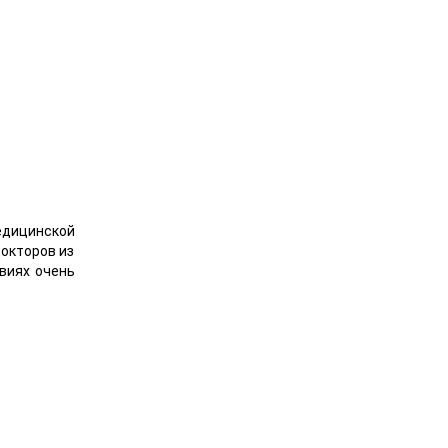
едицинской
окторов из
виях очень