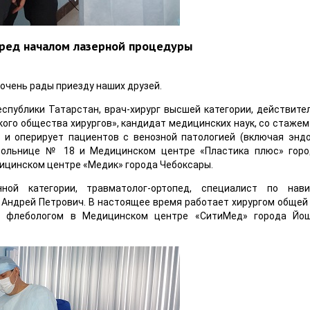
ред началом лазерной процедуры
очень рады приезду наших друзей.
публики Татарстан, врач-хирург высшей категории, действите
ого общества хирургов», кандидат медицинских наук, со стажем
 и оперирует пациентов с венозной патологией (включая энд
больнице № 18 и Медицинском центре «Пластика плюс» горо
ицинском центре «Медик» города Чебоксары.
нной категории, травматолог-ортопед, специалист по нав
Андрей Петрович. В настоящее время работает хирургом общей 
, флебологом в Медицинском центре «СитиМед» города Йош