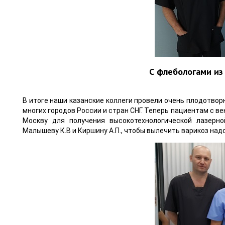
С флебологами из
В итоге наши казанские коллеги провели очень плодотво
многих городов России и стран СНГ. Теперь пациентам с ве
Москву для получения высокотехнологической лазерн
Малышеву К.В и Киршину А.П., чтобы вылечить варикоз над