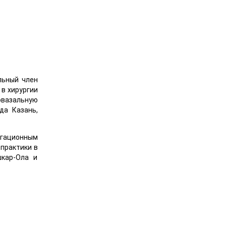
льный член
 в хирургии
овазальную
да Казань,
игационным
практики в
кар-Ола и